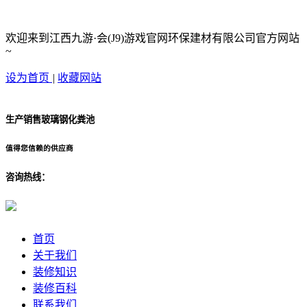
欢迎来到江西九游·会(J9)游戏官网环保建材有限公司官方网站
~
设为首页
|
收藏网站
生产销售玻璃钢化粪池
值得您信赖的供应商
咨询热线：
首页
关于我们
装修知识
装修百科
联系我们