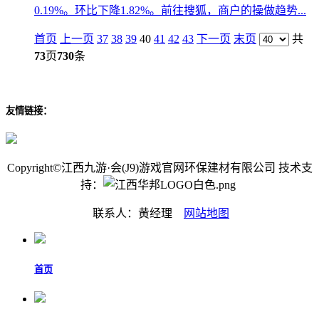
0.19%。环比下降1.82%。前往搜狐，商户的操做趋势...
首页
上一页
37
38
39
40
41
42
43
下一页
末页
共
73
页
730
条
友情链接：
Copyright©江西九游·会(J9)游戏官网环保建材有限公司 技术支
持：
联系人：黄经理
网站地图
首页