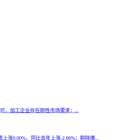
，加工企业存在刚性市场需求；...
.00%，同比去年上涨-2.86%；剔除僵...