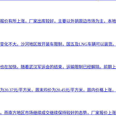
报价有所上涨，厂家出库较好，主要以外销周边市场为主，本地需
化不大。沙河地区放开装车限制，国五及LNG车辆可以装货。为
也在加快。随着武汉军运会的结束，运输限制已经解除。前期上涨
37元/平方米，周末均价为20.45元/平方米，周内价格上涨，幅度
。而南方地区市场继续成交继续保持较好的态势，厂家报价上涨。