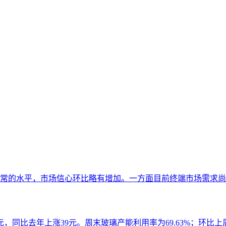
常的水平，市场信心环比略有增加。一方面目前终端市场需求尚可
同比去年上涨39元。周末玻璃产能利用率为69.63%；环比上周上涨0