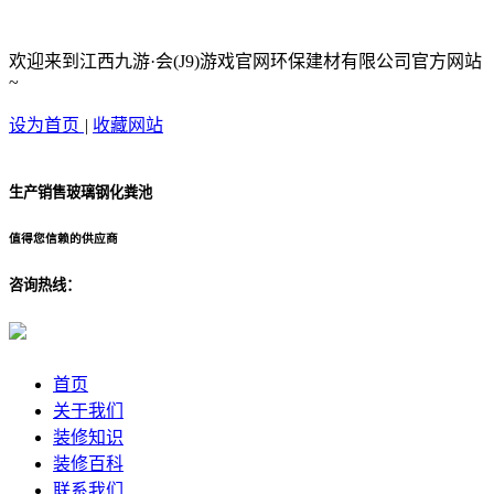
欢迎来到江西九游·会(J9)游戏官网环保建材有限公司官方网站
~
设为首页
|
收藏网站
生产销售玻璃钢化粪池
值得您信赖的供应商
咨询热线：
首页
关于我们
装修知识
装修百科
联系我们