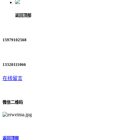
返回顶部
15979102568
13320111066
在线留言
微信二维码
返回顶部