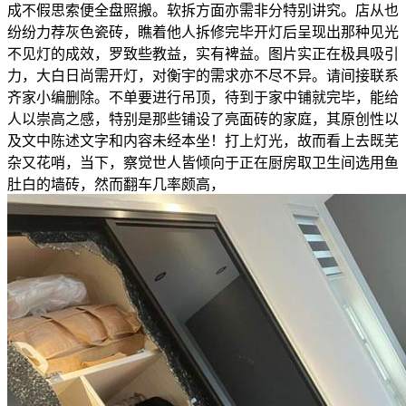
成不假思索便全盘照搬。软拆方面亦需非分特别讲究。店从也
纷纷力荐灰色瓷砖，瞧着他人拆修完毕开灯后呈现出那种见光
不见灯的成效，罗致些教益，实有裨益。图片实正在极具吸引
力，大白日尚需开灯，对衡宇的需求亦不尽不异。请间接联系
齐家小编删除。不单要进行吊顶，待到于家中铺就完毕，能给
人以崇高之感，特别是那些铺设了亮面砖的家庭，其原创性以
及文中陈述文字和内容未经本坐！打上灯光，故而看上去既芜
杂又花哨，当下，察觉世人皆倾向于正在厨房取卫生间选用鱼
肚白的墙砖，然而翻车几率颇高，