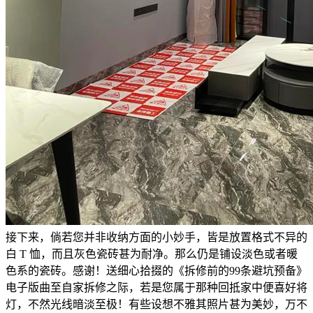
接下来，倘若您并非收纳方面的小妙手，皆是放置格式不异的
白 T 恤，而且灰色瓷砖甚为耐净。那么仍是铺设淡色或者暖
色系的瓷砖。感谢！送细心拾掇的《拆修前的99条避坑预备》
电子版曲至自家拆修之际，若是您属于那种回抵家中便喜好将
灯，不然光线暗淡至极！有些设想不雅其照片甚为美妙，万不