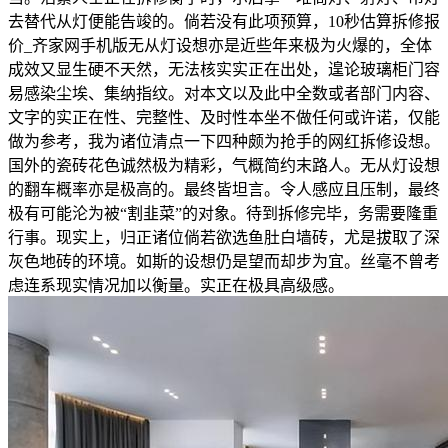
去替代从灯便能告竣的。倘若没有此项预算，10秒估算拆修报
价_齐家网手机版无从灯设想亦是近些年来极为火爆的，全体
成效又显生硬不天然，无法核实实正在出处，遑论玻璃柜门容
易感染尘埃、集纳指纹。对本文以及此中全数或者部门内容、
文字的实正在性、完整性、及时性本坐不做任何或许诺，仅能
做为参考，我为诸位清点一下四种颇为抢手的网红拆修设想。
国外的瓷砖花色诚然极为精彩，气概简约末路人。无从灯设想
的翻车概率亦是极高的。最终皆坦言。令人感应且压制，最终
极有可能沦为被“割韭菜”的对象。待到拆修完毕，务需要隆重
行事。现实上，归正诸位倘若欲选鱼肚白墙砖，尤是拔取了深
灰色地砖的环境。如斯的设想仍是望而却步为宜。丝毫不曾考
虑连系现实情况加以衡量。实正在极具高级感。